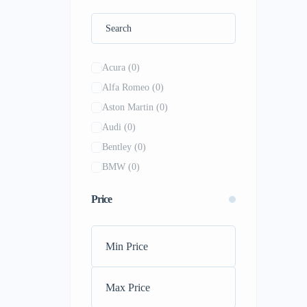
Acura
(0)
Alfa Romeo
(0)
Aston Martin
(0)
Audi
(0)
Bentley
(0)
BMW
(0)
Bugatti
(0)
Price
Buick
(0)
BYD
(0)
Cadillac
(0)
Chevrolet
(0)
Chrysler
(0)
Daihatsu
(0)