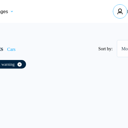
ages
ts
Sort by:
Mos
Cars
t warning