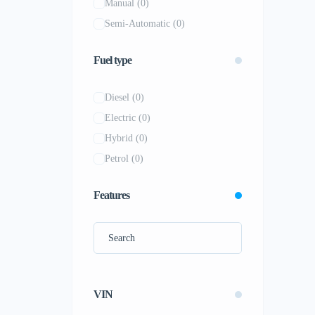
Manual
(0)
Koenigsegg
(0)
Semi-Automatic
(0)
Lamborghini
(0)
Land Rover
(0)
Fuel type
Lexus
(0)
Lincoln
(0)
Diesel
(0)
Lotus
(0)
Electric
(0)
Mahindra
(0)
Hybrid
(0)
Maserati
(0)
Petrol
(0)
Mazda
(0)
McLaren
(0)
Features
Mercedes-Benz
(0)
Mini
(0)
Mitsubishi
(0)
Nissan
(0)
VIN
Opel
(0)