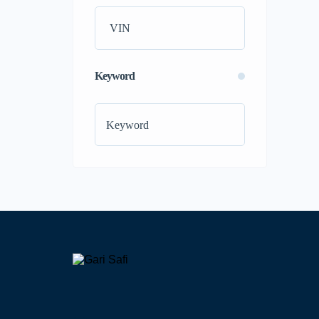
Peugeot
(0)
Polestar
(0)
Porsche
(0)
Proton
(0)
Keyword
Ram
(0)
Renault
(0)
Rolls-Royce
(0)
SEAT
(0)
Skoda
(0)
Subaru
(0)
Suzuki
(0)
Tata
(0)
Tesla
(0)
Toyota
(0)
Vauxhall
(0)
Volkswagen
(0)